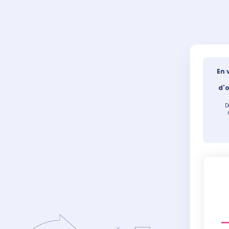
En 
d'o
D