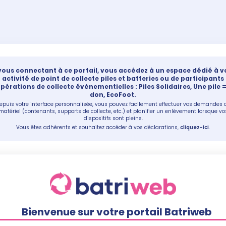
vous connectant à ce portail, vous accédez à un espace dédié à v
activité de point de collecte piles et batteries ou de participants
pérations de collecte événementielles : Piles Solidaires, Une pile 
don, EcoFoot.
epuis votre interface personnalisée, vous pouvez facilement effectuer vos demandes 
matériel (contenants, supports de collecte, etc.) et planifier un enlèvement lorsque vo
dispositifs sont pleins.
Vous êtes adhérents et souhaitez accéder à vos déclarations,
cliquez-ici
.
Bienvenue sur votre portail Batriweb