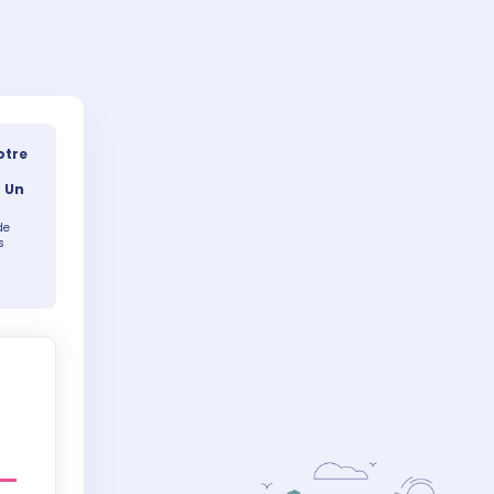
otre
= Un
de
s